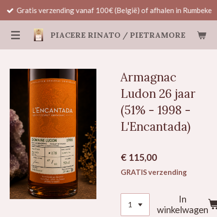
Gratis verzending vanaf 100€ (België) of afhalen in Rumbeke
Ga
direct
PIACERE RINATO / PIETRAMORE
naar
de
hoofdinhoud
Armagnac
Ludon 26 jaar
(51% - 1998 -
L'Encantada)
€ 115,00
GRATIS verzending
In
winkelwagen