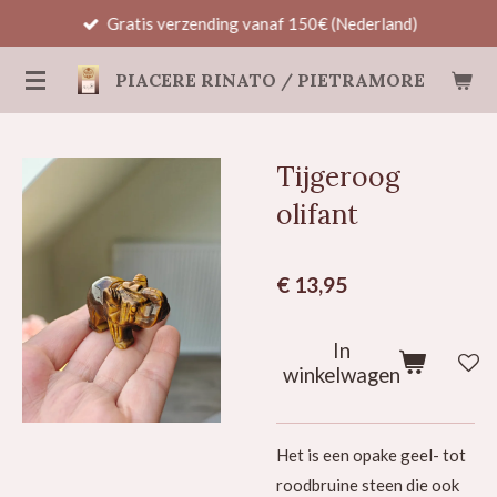
Gratis verzending vanaf 150€ (Nederland)
Ga
direct
PIACERE RINATO / PIETRAMORE
naar
de
hoofdinhoud
Tijgeroog
olifant
€ 13,95
In
winkelwagen
Het is een opake geel- tot
roodbruine steen die ook