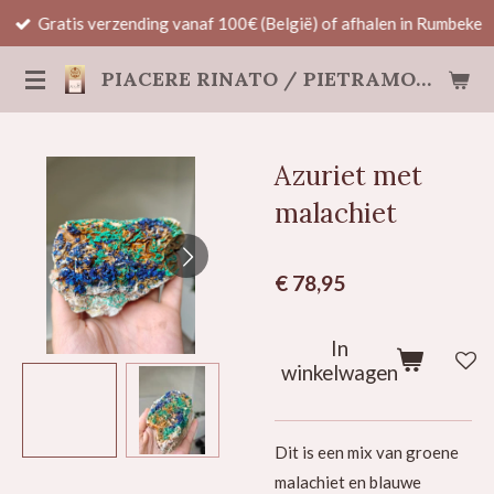
Gratis verzending vanaf 100€ (België) of afhalen in Rumbeke
Ga
direct
PIACERE RINATO / PIETRAMORE
naar
de
hoofdinhoud
Azuriet met
malachiet
€ 78,95
In
winkelwagen
Dit is een mix van groene
malachiet en blauwe