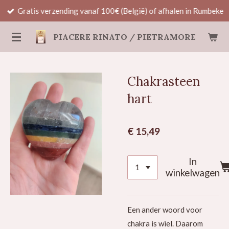
Gratis verzending vanaf 100€ (België) of afhalen in Rumbeke
Ga
direct
PIACERE RINATO / PIETRAMORE
naar
de
hoofdinhoud
Chakrasteen
hart
€ 15,49
In
winkelwagen
Een ander woord voor
chakra is wiel. Daarom