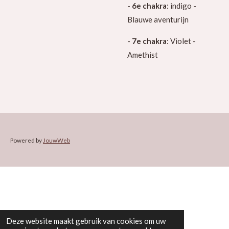
-
6e chakra
: indigo -
Blauwe aventurijn
-
7e chakra
: Violet -
Amethist
Powered by
JouwWeb
Deze website maakt gebruik van cookies om uw