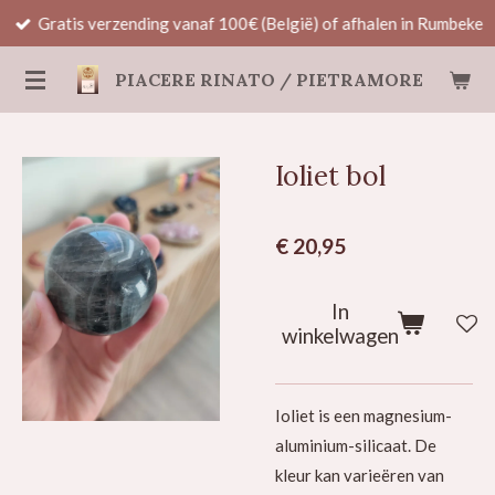
Gratis verzending vanaf 100€ (België) of afhalen in Rumbeke
Ga
direct
PIACERE RINATO / PIETRAMORE
naar
de
hoofdinhoud
Ioliet bol
€ 20,95
In
winkelwagen
Ioliet is een magnesium-
aluminium-silicaat. De
kleur kan varieëren van