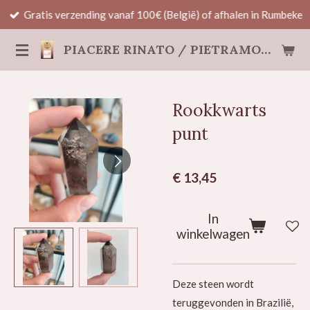
Gratis verzending vanaf 100€ (België) of afhalen in Rumbeke
Ga
direct
PIACERE RINATO / PIETRAMORE
naar
de
hoofdinhoud
Rookkwarts
punt
€ 13,45
In
winkelwagen
Deze steen wordt
teruggevonden in
Brazilië,