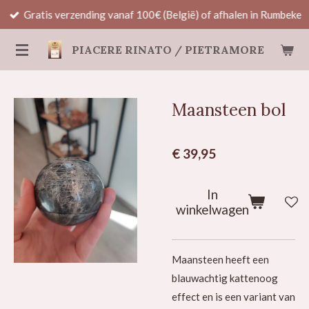
Gratis verzending vanaf 100€ (België) of afhalen in Rumbeke
Ga
direct
PIACERE RINATO / PIETRAMORE
naar
de
hoofdinhoud
Maansteen bol
€ 39,95
In
winkelwagen
Maansteen heeft een
blauwachtig kattenoog
effect en is een variant van