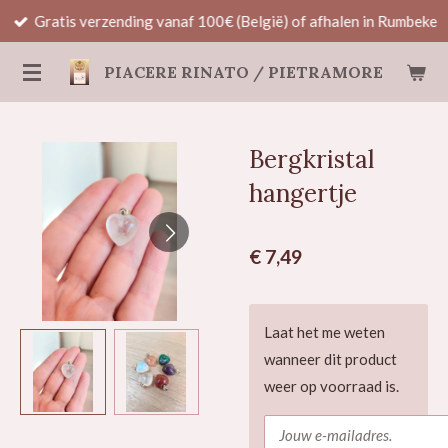
Gratis verzending vanaf 100€ (België) of afhalen in Rumbeke
Ga
direct
PIACERE RINATO / PIETRAMORE
naar
de
hoofdinhoud
Bergkristal
hangertje
€ 7,49
Laat het me weten
wanneer dit product
weer op voorraad is.