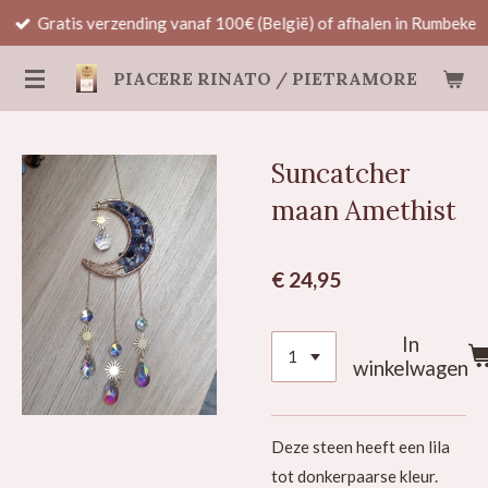
Gratis verzending vanaf 100€ (België) of afhalen in Rumbeke
Ga
direct
PIACERE RINATO / PIETRAMORE
naar
de
hoofdinhoud
Suncatcher
maan Amethist
€ 24,95
In
winkelwagen
Deze steen heeft een lila
tot donkerpaarse kleur.