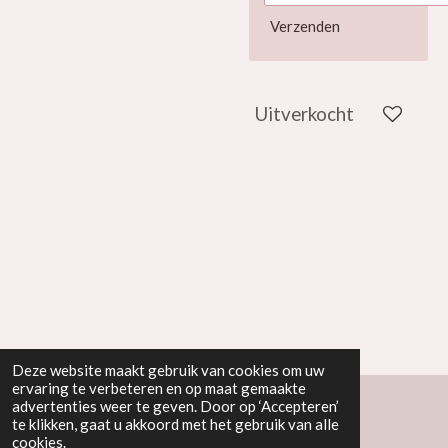
Verzenden
Uitverkocht
Deze website maakt gebruik van cookies om uw
ervaring te verbeteren en op maat gemaakte
advertenties weer te geven. Door op ‘Accepteren’
te klikken, gaat u akkoord met het gebruik van alle
Powered by
JouwWeb
cookies.