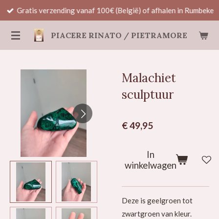
Gratis verzending vanaf 100€ (België) of afhalen in Rumbeke
Ga
direct
PIACERE RINATO / PIETRAMORE
naar
de
hoofdinhoud
Malachiet
sculptuur
€ 49,95
In
winkelwagen
Deze is geelgroen tot
zwartgroen van kleur.