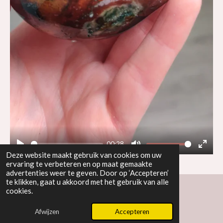
a
y
00:28
P
M
E
Deze website maakt gebruik van cookies om uw
ervaring te verbeteren en op maat gemaakte
l
u
n
advertenties weer te geven. Door op ‘Accepteren’
a
t
t
te klikken, gaat u akkoord met het gebruik van alle
cookies.
y
e
e
Powered by
JouwWeb
r
Afwijzen
Accepteren
f