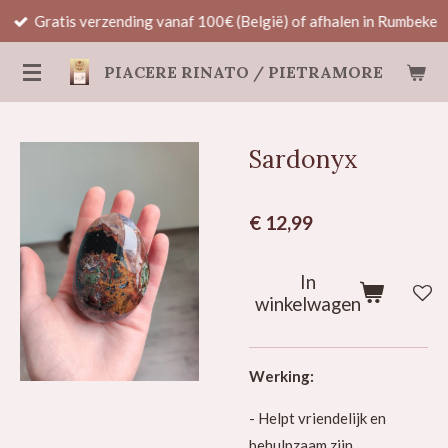
Gratis verzending vanaf 100€ (België) of afhalen in Rumbeke
Ga
direct
PIACERE RINATO / PIETRAMORE
naar
de
hoofdinhoud
Sardonyx
€ 12,99
In
winkelwagen
Werking:
- Helpt vriendelijk en
behulpzaam zijn