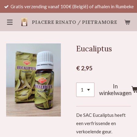
Gratis verzending vanaf 100€ (België) of afhalen in Rumbeke
Ga
direct
PIACERE RINATO / PIETRAMORE
naar
de
hoofdinhoud
Eucaliptus
€ 2,95
In
winkelwagen
De SAC Eucaliptus heeft
een verfrissende en
verkoelende geur.