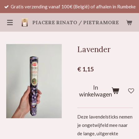
Gratis verzending vanaf 100€ (België) of afhalen in Rumbeke
Ga
direct
PIACERE RINATO / PIETRAMORE
naar
de
hoofdinhoud
Lavender
€ 1,15
In
winkelwagen
Deze lavendelsticks nemen
je ongetwijfeld mee naar
de lange, uitgerekte