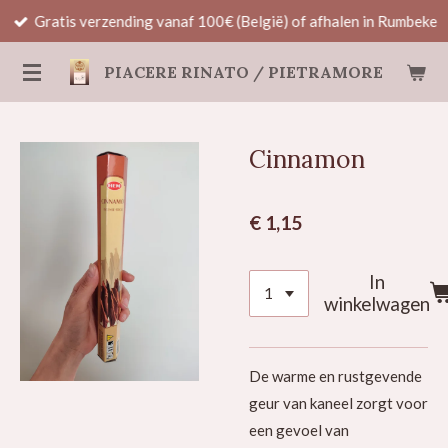
Gratis verzending vanaf 100€ (België) of afhalen in Rumbeke
Ga
direct
PIACERE RINATO / PIETRAMORE
naar
de
hoofdinhoud
Cinnamon
€ 1,15
In
winkelwagen
De warme en rustgevende
geur van kaneel zorgt voor
een gevoel van